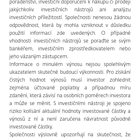
poradenství, investiční doporučení k nákupu či prodeji
jakýchkoliv investičních nástrojů ani analýzu
investičních příležitostí. Společnosti nenesou žádnou
odpovědnost, která by mohla vzniknout v důsledku
použití informací zde uvedených. O případné
vhodnosti investičních nástrojů se poraďte se svým
bankéřem, investičním zprostředkovatelem nebo
jeho vázaným zástupcem.
Informace o minulém výnosu nejsou spolehlivým
ukazatelem skutečné budoucí výkonnosti. Pro získání
čistých hodnot výnosů musí investor zohlednit
zejména účtované poplatky a případnou míru
zdanění, která závisí na osobních poměrech investora
a může se měnit. S investičními nástroji je spojeno
riziko kolísání aktuální hodnoty investované částky a
výnosů z ní a není zaručena návratnost původně
investované částky.
Společnosti výslovně upozorňují na skutečnost, že