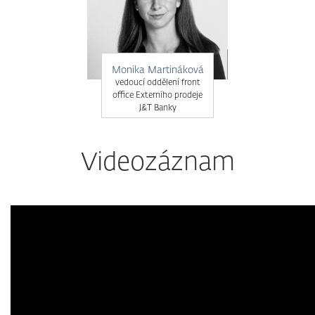
Monika Martináková
vedoucí oddělení front
office Externího prodeje
J&T Banky
Videozáznam