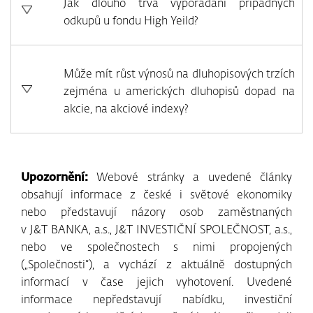
Jak dlouho trvá vypořádání případných
odkupů u fondu High Yeild?
Může mít růst výnosů na dluhopisových trzích
zejména u amerických dluhopisů dopad na
akcie, na akciové indexy?
Upozornění:
Webové stránky a uvedené články
obsahují informace z české i světové ekonomiky
nebo představují názory osob zaměstnaných
v J&T BANKA, a.s., J&T INVESTIČNÍ SPOLEČNOST, a.s.,
nebo ve společnostech s nimi propojených
(„Společnosti“), a vychází z aktuálně dostupných
informací v čase jejich vyhotovení. Uvedené
informace nepředstavují nabídku, investiční