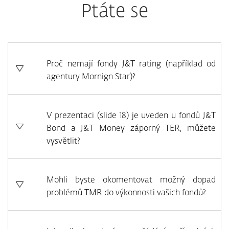
Ptáte se
Proč nemají fondy J&T rating (například od
agentury Mornign Star)?
V prezentaci (slide 18) je uveden u fondů J&T
Bond a J&T Money záporný TER, můžete
vysvětlit?
Mohli byste okomentovat možný dopad
problémů TMR do výkonnosti vašich fondů?