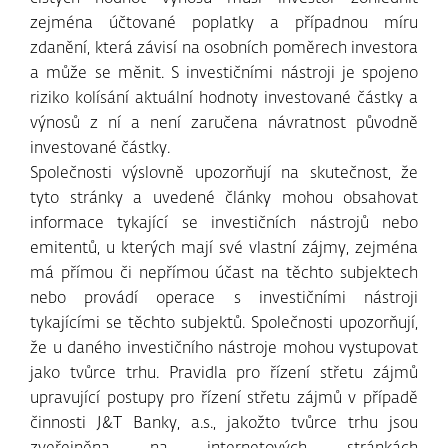
zejména účtované poplatky a případnou míru
zdanění, která závisí na osobních poměrech investora
a může se měnit. S investičními nástroji je spojeno
riziko kolísání aktuální hodnoty investované částky a
výnosů z ní a není zaručena návratnost původně
investované částky.
Společnosti výslovně upozorňují na skutečnost, že
tyto stránky a uvedené články mohou obsahovat
informace tykající se investičních nástrojů nebo
emitentů, u kterých mají své vlastní zájmy, zejména
má přímou či nepřímou účast na těchto subjektech
nebo provádí operace s investičními nástroji
tykajícími se těchto subjektů. Společnosti upozorňují,
že u daného investičního nástroje mohou vystupovat
jako tvůrce trhu. Pravidla pro řízení střetu zájmů
upravující postupy pro řízení střetu zájmů v případě
činnosti J&T Banky, a.s., jakožto tvůrce trhu jsou