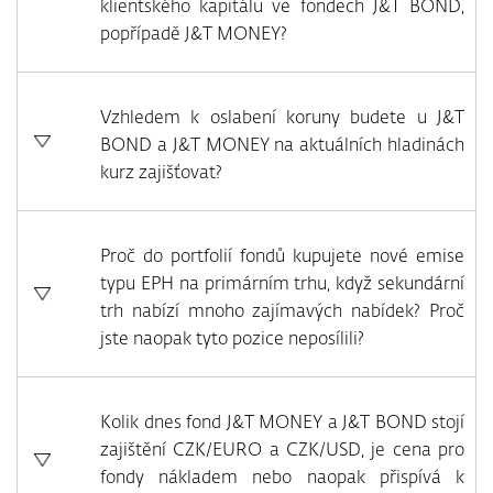
klientského kapitálu ve fondech J&T BOND,
popřípadě J&T MONEY?
Vzhledem k oslabení koruny budete u J&T
BOND a J&T MONEY na aktuálních hladinách
kurz zajišťovat?
Proč do portfolií fondů kupujete nové emise
typu EPH na primárním trhu, když sekundární
trh nabízí mnoho zajímavých nabídek? Proč
jste naopak tyto pozice neposílili?
Kolik dnes fond J&T MONEY a J&T BOND stojí
zajištění CZK/EURO a CZK/USD, je cena pro
fondy nákladem nebo naopak přispívá k