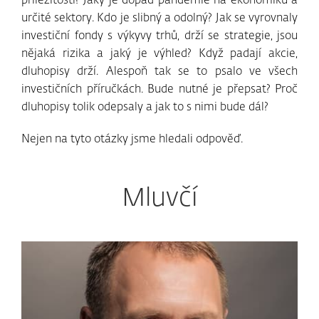
příležitosti? Jaký je dopad pandemie na ekonomiku a
určité sektory. Kdo je slibný a odolný? Jak se vyrovnaly
investiční fondy s výkyvy trhů, drží se strategie, jsou
nějaká rizika a jaký je výhled? Když padají akcie,
dluhopisy drží. Alespoň tak se to psalo ve všech
investičních příručkách. Bude nutné je přepsat? Proč
dluhopisy tolik odepsaly a jak to s nimi bude dál?
Nejen na tyto otázky jsme hledali odpověď.
Mluvčí