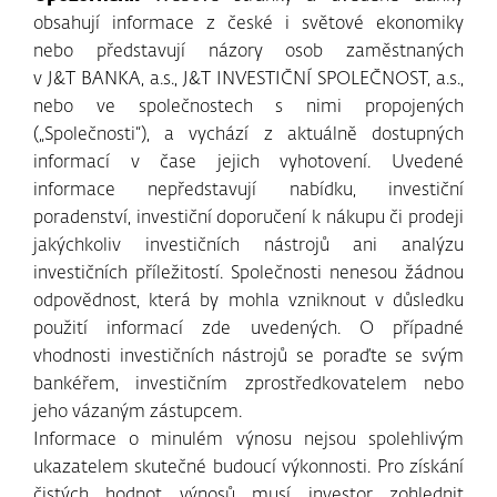
obsahují informace z české i světové ekonomiky
nebo představují názory osob zaměstnaných
v J&T BANKA, a.s., J&T INVESTIČNÍ SPOLEČNOST, a.s.,
nebo ve společnostech s nimi propojených
(„Společnosti“), a vychází z aktuálně dostupných
informací v čase jejich vyhotovení. Uvedené
informace nepředstavují nabídku, investiční
poradenství, investiční doporučení k nákupu či prodeji
jakýchkoliv investičních nástrojů ani analýzu
investičních příležitostí. Společnosti nenesou žádnou
odpovědnost, která by mohla vzniknout v důsledku
použití informací zde uvedených. O případné
vhodnosti investičních nástrojů se poraďte se svým
bankéřem, investičním zprostředkovatelem nebo
jeho vázaným zástupcem.
Informace o minulém výnosu nejsou spolehlivým
ukazatelem skutečné budoucí výkonnosti. Pro získání
čistých hodnot výnosů musí investor zohlednit