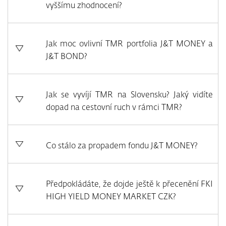
vyššímu zhodnocení?
Jak moc ovlivní TMR portfolia J&T MONEY a
J&T BOND?
Jak se vyvíjí TMR na Slovensku? Jaký vidíte
dopad na cestovní ruch v rámci TMR?
Co stálo za propadem fondu J&T MONEY?
Předpokládáte, že dojde ještě k přecenění FKI
HIGH YIELD MONEY MARKET CZK?