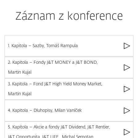
Záznam z konference
1. Kapitola – Sazby, Tomáš Rampula
2. Kapitola – Fondy J&T MONEY a J&T BOND,
Martin Kujal
3. Kapitola – Fond J&T High Yield Money Market,
Martin Kujal
4. Kapitola – Dluhopisy, Milan Vaníček
5. Kapitola – Akcie a fondy J&T Dividend, J&T Rentier,
J&T Opportunita, J&T LIFE , Michal Semotan